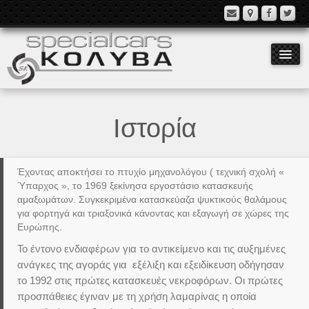
Ιστορία
Μοντέλα
Εξοπλισμός
Έχοντας αποκτήσει το πτυχίο μηχανολόγου ( τεχνική σχολή «
Ιστορία
Ύπαρχος », το 1969 ξεκίνησα εργοστάσιο κατασκευής
αμαξωμάτων. Συγκεκριμένα κατασκεύαζα ψυκτικούς θαλάμους
Επικοινωνία
για φορτηγά και τριαξονικά κάνοντας και εξαγωγή σε χώρες της
Ευρώπης.
Γλώσσα:
Το έντονο ενδιαφέρων για το αντικείμενο και τις αυξημένες
ανάγκες της αγοράς για εξέλιξη και εξειδίκευση οδήγησαν
το 1992 στις πρώτες κατασκευές νεκροφόρων. Οι πρώτες
προσπάθειες έγιναν με τη χρήση λαμαρίνας η οποία